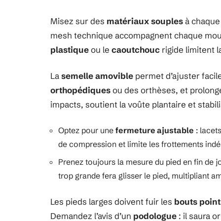
Misez sur des
matériaux souples
à chaque é
mesh technique accompagnent chaque mouve
plastique
ou le
caoutchouc
rigide limitent 
La
semelle amovible
permet d’ajuster facil
orthopédiques
ou des orthèses, et prolong
impacts, soutient la voûte plantaire et stabil
Optez pour une
fermeture ajustable
: lacet
de compression et limite les frottements indé
Prenez toujours la mesure du pied en fin de 
trop grande fera glisser le pied, multipliant a
Les pieds larges doivent fuir les
bouts poin
Demandez l’avis d’un
podologue
: il saura 