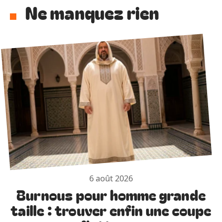
Ne manquez rien
6 août 2026
Burnous pour homme grande
taille : trouver enfin une coupe