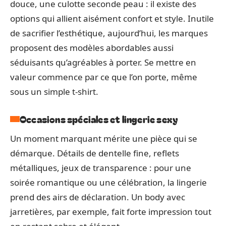
douce, une culotte seconde peau : il existe des
options qui allient aisément confort et style. Inutile
de sacrifier l’esthétique, aujourd’hui, les marques
proposent des modèles abordables aussi
séduisants qu’agréables à porter. Se mettre en
valeur commence par ce que l’on porte, même
sous un simple t-shirt.
Occasions spéciales et lingerie sexy
Un moment marquant mérite une pièce qui se
démarque. Détails de dentelle fine, reflets
métalliques, jeux de transparence : pour une
soirée romantique ou une célébration, la lingerie
prend des airs de déclaration. Un body avec
jarretières, par exemple, fait forte impression tout