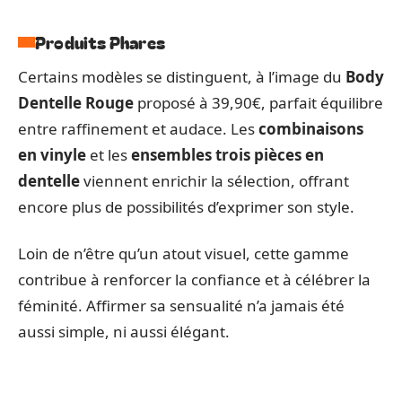
Produits Phares
Certains modèles se distinguent, à l’image du
Body
Dentelle Rouge
proposé à 39,90€, parfait équilibre
entre raffinement et audace. Les
combinaisons
en vinyle
et les
ensembles trois pièces en
dentelle
viennent enrichir la sélection, offrant
encore plus de possibilités d’exprimer son style.
Loin de n’être qu’un atout visuel, cette gamme
contribue à renforcer la confiance et à célébrer la
féminité. Affirmer sa sensualité n’a jamais été
aussi simple, ni aussi élégant.