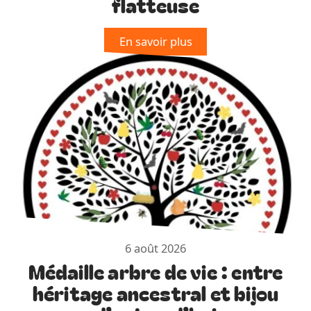
flatteuse
En savoir plus
6 août 2026
Médaille arbre de vie : entre
héritage ancestral et bijou