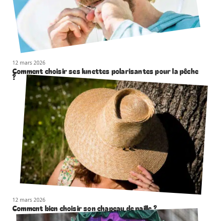
12 mars 2026
Comment choisir ses lunettes polarisantes pour la pêche
?
12 mars 2026
Comment bien choisir son chapeau de paille ?