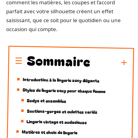
comment les matières, les coupes et l’accord
parfait avec votre silhouette créent un effet
saisissant, que ce soit pour le quotidien ou une
occasion qui compte.
Sommaire
Introduction à la lingerie sexy élégante
Styles de lingerie sexy pour chaque femme
Bodys et ensembles
Soutiens-gorges et culottes variés
Lingerie vintage et audacieuse
Matières et choix de lingerie