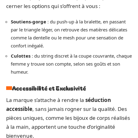
cerner les options qui s’offrent à vous :
Soutiens-gorge
: du push-up à la bralette, en passant
par le triangle léger, on retrouve des matières délicates
comme la dentelle ou le mesh pour une sensation de
confort inégalé.
Culottes
: du string discret à la coupe couvrante, chaque
femme y trouve son compte, selon ses goûts et son
humeur.
Accessibilité et Exclusivité
La marque s’attache à rendre la
séduction
accessible
, sans jamais rogner sur la qualité. Des
pièces uniques, comme les bijoux de corps réalisés
à la main, apportent une touche d’originalité
bienvenue.