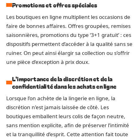
Promotions et offres spéciales
Les boutiques en ligne multiplient les occasions de
faire de bonnes affaires. Offres groupées, remises
saisonnières, promotions du type ‘3+1 gratuit’ : ces
dispositifs permettent d’accéder à la qualité sans se
ruiner. On peut ainsi élargir sa collection ou s’offrir
une pièce d’exception à prix doux.
L’importance de la discrétion et de la
confidentialité dans les achats en ligne
Lorsque l’on achète de la lingerie en ligne, la
discrétion n’est jamais laissée de côté. Les
boutiques emballent leurs colis de façon neutre,
sans mention explicite, afin de préserver l’intimité
et la tranquillité d’esprit. Cette attention fait toute