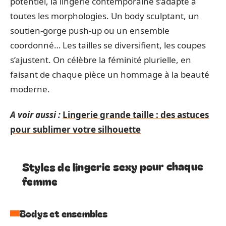
potentiel, la lingerie contemporaine s’adapte à
toutes les morphologies. Un body sculptant, un
soutien-gorge push-up ou un ensemble
coordonné… Les tailles se diversifient, les coupes
s’ajustent. On célèbre la féminité plurielle, en
faisant de chaque pièce un hommage à la beauté
moderne.
A voir aussi :
Lingerie grande taille : des astuces
pour sublimer votre silhouette
Styles de lingerie sexy pour chaque
femme
Bodys et ensembles