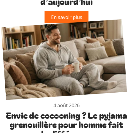
d’aujourd’hui
En savoir plus
4 août 2026
Envie de cocooning ? Le pyjama
grenouillère pour homme fait