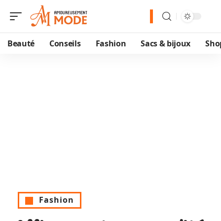
Beauté
Conseils
Fashion
Sacs & bijoux
Sho
Fashion