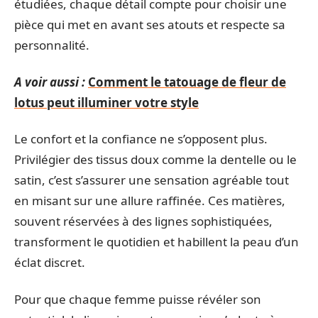
étudiées, chaque détail compte pour choisir une
pièce qui met en avant ses atouts et respecte sa
personnalité.
A voir aussi :
Comment le tatouage de fleur de
lotus peut illuminer votre style
Le confort et la confiance ne s’opposent plus.
Privilégier des tissus doux comme la dentelle ou le
satin, c’est s’assurer une sensation agréable tout
en misant sur une allure raffinée. Ces matières,
souvent réservées à des lignes sophistiquées,
transforment le quotidien et habillent la peau d’un
éclat discret.
Pour que chaque femme puisse révéler son