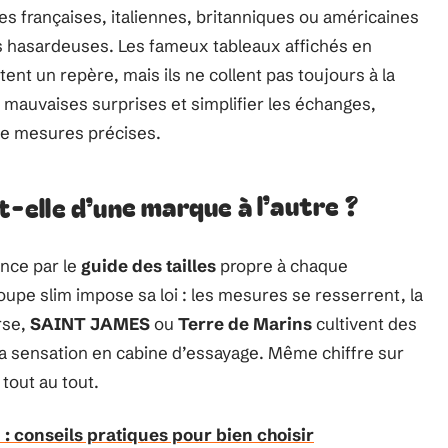
s françaises, italiennes, britanniques ou américaines
is hasardeuses. Les fameux tableaux affichés en
nt un repère, mais ils ne collent pas toujours à la
s mauvaises surprises et simplifier les échanges,
 de mesures précises.
-t-elle d’une marque à l’autre ?
ence par le
guide des tailles
propre à chaque
coupe slim impose sa loi : les mesures se resserrent, la
erse,
SAINT JAMES
ou
Terre de Marins
cultivent des
la sensation en cabine d’essayage. Même chiffre sur
 tout au tout.
 : conseils pratiques pour bien choisir