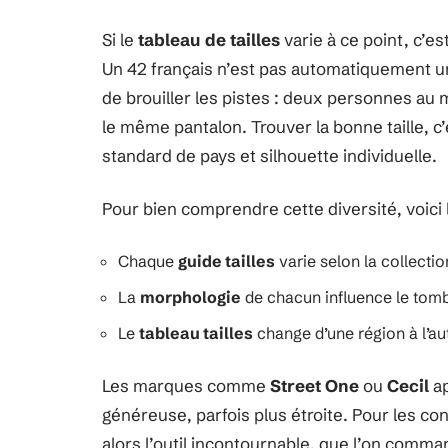
Si le
tableau de tailles
varie à ce point, c’e
Un 42 français n’est pas automatiquement un 
de brouiller les pistes : deux personnes a
le même pantalon. Trouver la bonne taille, c
standard de pays et silhouette individuelle.
Pour bien comprendre cette diversité, voici 
Chaque
guide tailles
varie selon la collection
La
morphologie
de chacun influence le tom
Le
tableau tailles
change d’une région à l’aut
Les marques comme
Street One
ou
Cecil
ap
généreuse, parfois plus étroite. Pour les c
alors l’outil incontournable, que l’on comma