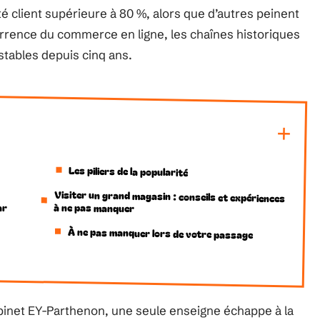
té client supérieure à 80 %, alors que d’autres peinent
currence du commerce en ligne, les chaînes historiques
tables depuis cinq ans.
Les piliers de la popularité
Visiter un grand magasin : conseils et expériences
ar
à ne pas manquer
À ne pas manquer lors de votre passage
abinet EY-Parthenon, une seule enseigne échappe à la