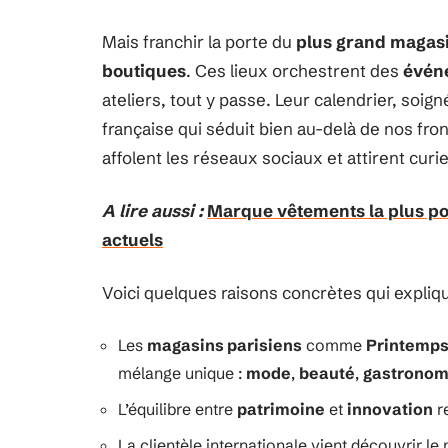
Mais franchir la porte du
plus grand magas
boutiques
. Ces lieux orchestrent des
évén
ateliers, tout y passe. Leur calendrier, soig
française qui séduit bien au-delà de nos fro
affolent les réseaux sociaux et attirent curi
A lire aussi :
Marque vêtements la plus po
actuels
Voici quelques raisons concrètes qui expliq
Les
magasins parisiens
comme
Printemp
mélange unique :
mode
,
beauté
,
gastronom
L’équilibre entre
patrimoine
et
innovation
re
La clientèle internationale vient découvrir le 