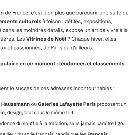
in
de France, c’est bien plus que parcourir une suite de
ements culturels
à foison : défilés, expositions,
né dans les moindres détails, expose un art de vivre à la
ntières. Les
Vitrines de Noël
? Chaque hiver, elles
eux et passionnés, de Paris ou d’ailleurs.
pulaire en ce moment : tendances et classements
uent le succès de ces adresses incontournables :
s Haussmann
ou
Galeries Lafayette Paris
proposent un
ie
, design, tout sous le même toit.
donne du souffle à la tradition, sans jamais paraître figé.
meilleur du style français, tandis que les
Français