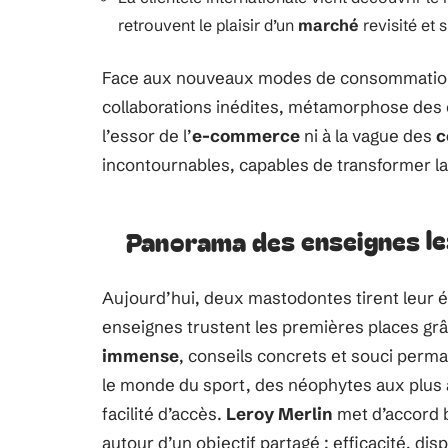
retrouvent le plaisir d’un
marché
revisité et 
Face aux nouveaux modes de consommatio
collaborations inédites, métamorphose des
l’essor de l’
e-commerce
ni à la vague des
c
incontournables, capables de transformer l
Panorama des enseignes les
Aujourd’hui, deux mastodontes tirent leur é
enseignes trustent les premières places grâ
immense
, conseils concrets et souci perm
le monde du sport, des néophytes aux plus agu
facilité d’accès.
Leroy Merlin
met d’accord b
autour d’un objectif partagé : efficacité, d