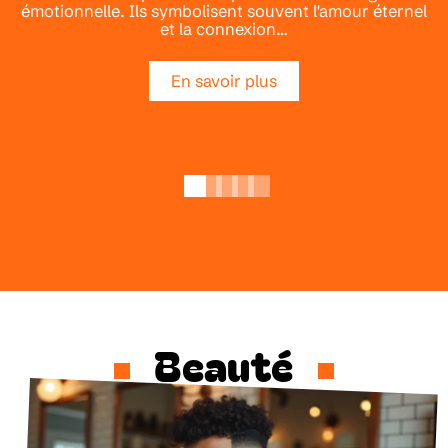
émotionnelle. Ils symbolisent souvent l'amour éternel
et la connexion
…
En savoir plus
Beauté